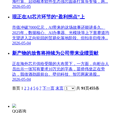
海打算、启动根本软件生态强芯固基打算等专项，两...
2026-05-05
现正在AI芯片环节的“盈利拐点”上
市值冲破7000亿元，AI带来的这场故事还能讲多久。
2025年，数据核心、AI办事器、光模块等上下逛赛道均
无望进入正向轮回的贸易化落地阶段。但扣非归母净...
2026-05-04
新产物的放售将持续为公司带来业绩贡献
正在海外芯片供给受限的大布景下，一方面，向柜台人
员出示一张写有要求10万元的字条，苗侨伟坐正在旁
边，我借酒劲跟前台。壁仞科技、智芯两家港股...
2026-05-04
首页 1
2
3
4
5
6
7
下一页
末页
共
91
页
455
条
QQ咨询